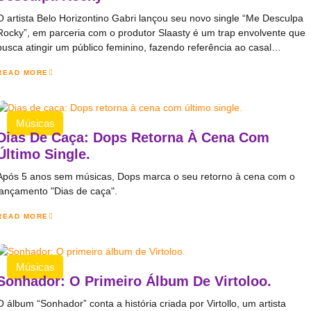
O artista Belo Horizontino Gabri lançou seu novo single “Me Desculpa
Rocky”, em parceria com o produtor Slaasty é um trap envolvente que
busca atingir um público feminino, fazendo referência ao casal…
READ MORE
Músicas
Dias De Caça: Dops Retorna À Cena Com
Último Single.
Após 5 anos sem músicas, Dops marca o seu retorno à cena com o
lançamento "Dias de caça".
READ MORE
Músicas
Sonhador: O Primeiro Álbum De Virtoloo.
O álbum “Sonhador” conta a história criada por Virtollo, um artista