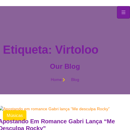
Ir
para
o
conteúdo
Etiqueta: Virtoloo
Our Blog
Home
Blog
Músicas
Apostando Em Romance Gabri Lança “Me
Desculpa Rocky”