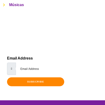
Músicas
Get Notified Every Time We Post An
New Episode
Lorem ipsum dolor sit amet, consectetur adipiscing elit, sed
do eiusmod tempor incididunt ut labore et dolore
Email Address
SUBSCRIBE