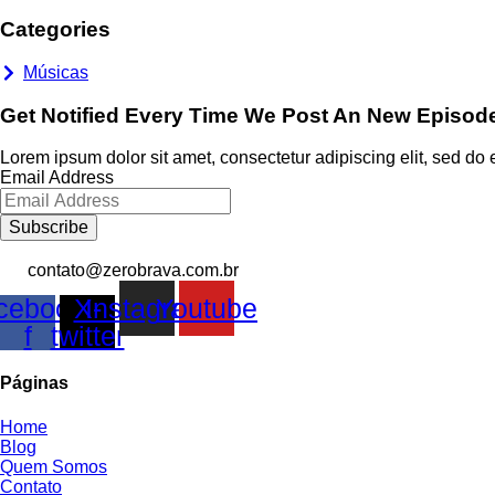
Categories
Músicas
Get Notified Every Time We Post An New Episod
Lorem ipsum dolor sit amet, consectetur adipiscing elit, sed do 
Email Address
Subscribe
contato@zerobrava.com.br
cebook-
X-
Instagram
Youtube
f
twitter
Páginas
Home
Blog
Quem Somos
Contato