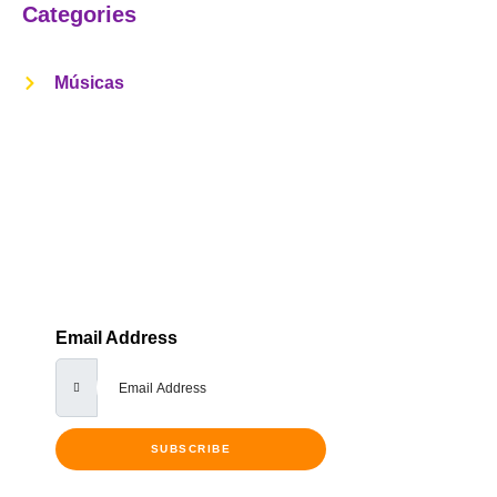
Categories
Músicas
Get Notified Every Time We Post An
New Episode
Lorem ipsum dolor sit amet, consectetur adipiscing elit,
sed do eiusmod tempor incididunt ut labore et dolore
Email Address
SUBSCRIBE