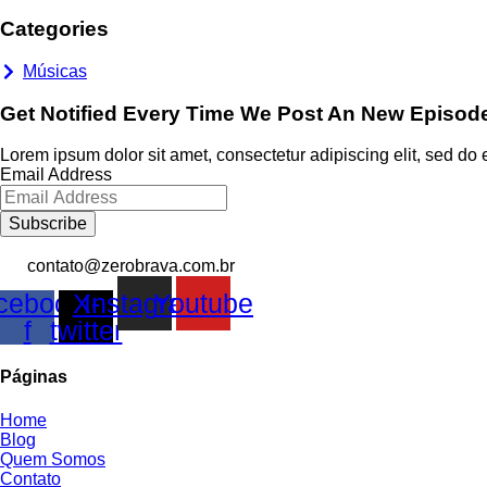
Categories
Músicas
Get Notified Every Time We Post An New Episod
Lorem ipsum dolor sit amet, consectetur adipiscing elit, sed do 
Email Address
Subscribe
contato@zerobrava.com.br
cebook-
X-
Instagram
Youtube
f
twitter
Páginas
Home
Blog
Quem Somos
Contato