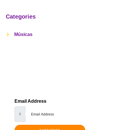
Categories
Músicas
Get Notified Every Time We Post An
New Episode
Lorem ipsum dolor sit amet, consectetur adipiscing elit,
sed do eiusmod tempor incididunt ut labore et dolore
Email Address