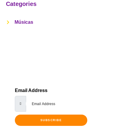
Categories
Músicas
Get Notified Every Time We Post An
New Episode
Lorem ipsum dolor sit amet, consectetur adipiscing elit,
sed do eiusmod tempor incididunt ut labore et dolore
Email Address
SUBSCRIBE