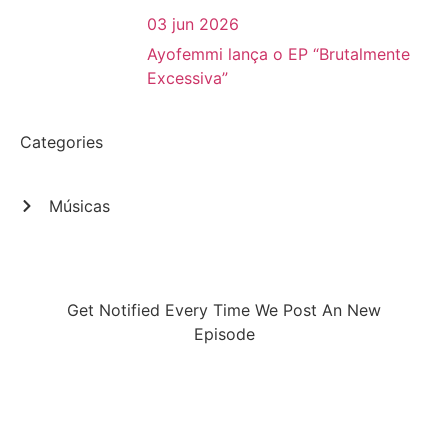
03 jun 2026
Ayofemmi lança o EP “Brutalmente
Excessiva”
Categories
Músicas
Get Notified Every Time We Post An New
Episode
Lorem ipsum dolor sit amet, consectetur
adipiscing elit, sed do eiusmod tempor
incididunt ut labore et dolore