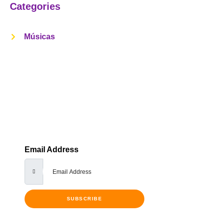
Categories
Músicas
Get Notified Every Time We Post An
New Episode
Lorem ipsum dolor sit amet, consectetur adipiscing elit,
sed do eiusmod tempor incididunt ut labore et dolore
Email Address
SUBSCRIBE