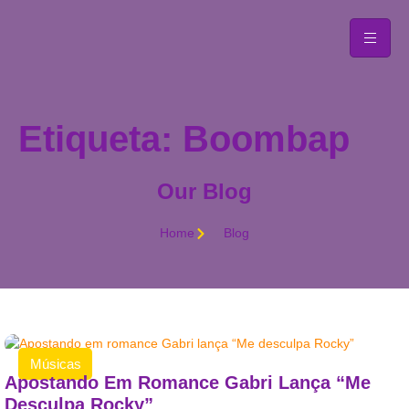
Etiqueta: Boombap
Our Blog
Home
Blog
Músicas
Apostando Em Romance Gabri Lança “Me
Desculpa Rocky”