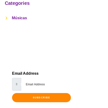
Categories
Músicas
Get Notified Every Time We Post An
New Episode
Lorem ipsum dolor sit amet, consectetur adipiscing elit,
sed do eiusmod tempor incididunt ut labore et dolore
Email Address
SUBSCRIBE