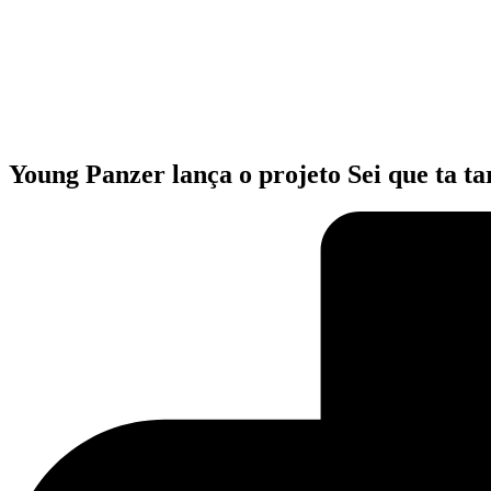
Ir
para
o
conteúdo
Young Panzer lança o projeto Sei que ta ta