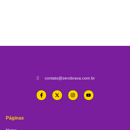
contato@zerobrava.com.br
Páginas
Home