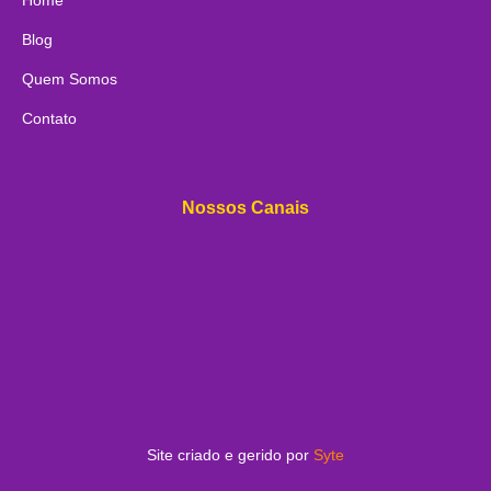
Blog
Quem Somos
Contato
Nossos Canais
Site criado e gerido por
Syte